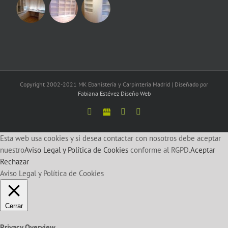
Copyright 2002-2021 MK Ebanistería y Carpintería Madrid | Diseñado por
Fabiana Estévez Diseño Web
Facebook
Google
Twitter
LinkedIn
Esta web usa cookies y si desea contactar con nosotros debe aceptar
nuestro
Aviso Legal y Política de Cookies
conforme al RGPD.
Aceptar
Rechazar
Aviso Legal y Política de Cookies
Cerrar
Privacy Overview