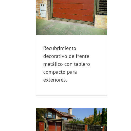
 decorativo de
co con tablero
a exteriores.
AURACION E
ACIONES
Recubrimiento
decorativo de frente
metálico con tablero
compacto para
exteriores.
 decorativo de