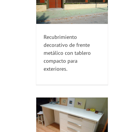
co con tablero
a exteriores.
AURACION E
ACIONES
Recubrimiento
decorativo de frente
metálico con tablero
compacto para
exteriores.
 escritorio.
edida en tablero