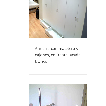
acado blanco
 MEDIDA
Blog
Armario con maletero y
cajones, en frente lacado
blanco