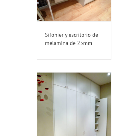
a de 25mm
CRITORIOS
Sifonier y escritorio de
melamina de 25mm
n maletero y
neras
IDA
Blog
MUEBLES