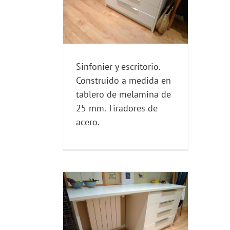
a de 25 mm.
 de acero.
CRITORIOS
Sinfonier y escritorio.
Construido a medida en
tablero de melamina de
25 mm. Tiradores de
acero.
escritorio de