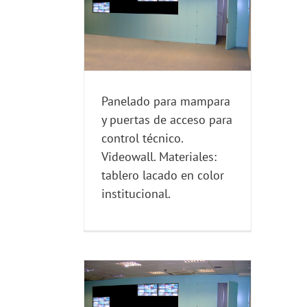
eso para control
all. Materiales:
ado en color
ucional.
ONTROL TECNICO
Panelado para mampara
y puertas de acceso para
control técnico.
Videowall. Materiales:
tablero lacado en color
institucional.
bricación de