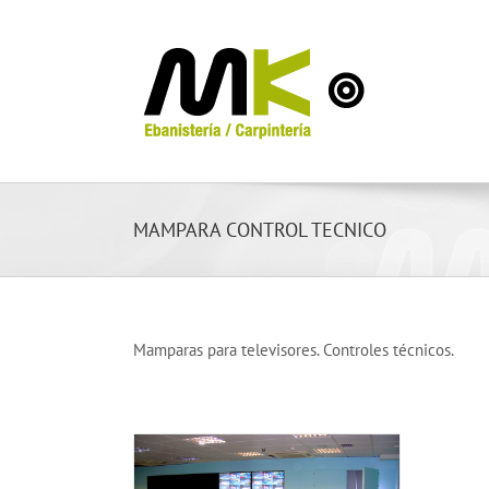
Saltar
al
contenido
MAMPARA CONTROL TECNICO
Mamparas para televisores. Controles técnicos.
ra mampara y