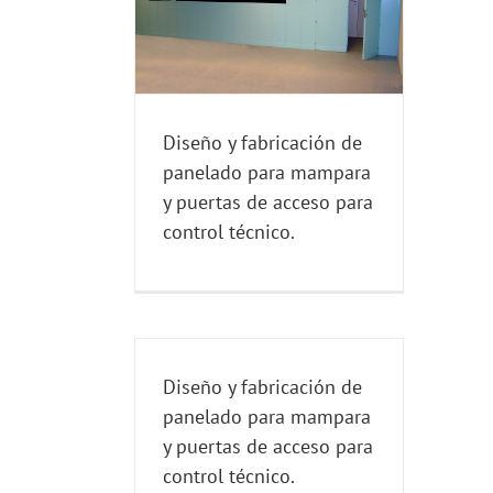
ra mampara y
eso para control
nico.
ONTROL TECNICO
Diseño y fabricación de
panelado para mampara
y puertas de acceso para
control técnico.
Diseño y fabricación de
panelado para mampara
y puertas de acceso para
control técnico.