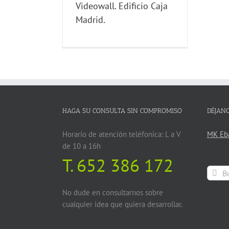
Videowall. Edificio Caja
Madrid.
HAGA SU CONSULTA SIN COMPROMISO
DÉJAN
Horario de atención teléfonica: L a V
MK Eba
de 10 a 16h
T.
652 386 172
Buscar
No dude en consultarnos sobre
cualquier idea que quiera desarrollar.