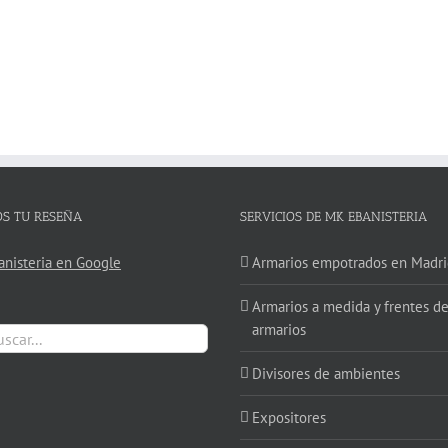
OS TU RESEÑA
SERVICIOS DE MK EBANISTERIA
nisteria en Google
Armarios empotrados en Madri
Armarios a medida y frentes d
armarios
:
Divisores de ambientes
Expositores