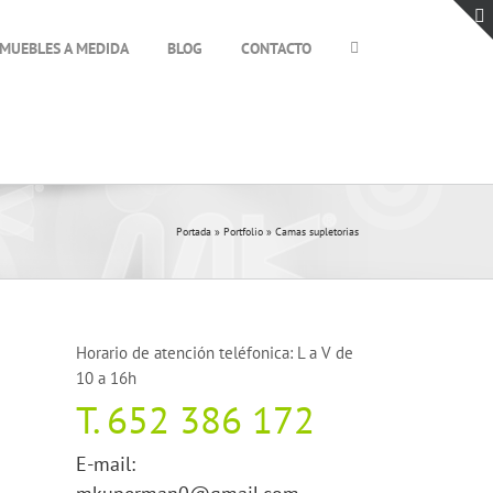
MUEBLES A MEDIDA
BLOG
CONTACTO
Portada
»
Portfolio
»
Camas supletorias
Horario de atención teléfonica: L a V de
10 a 16h
T.
652 386 172
E-mail: