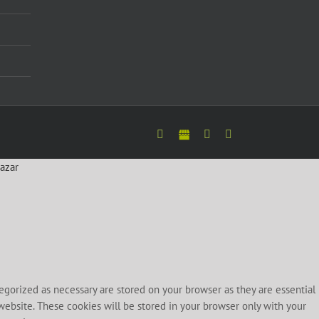
Facebook
Google
Twitter
LinkedIn
azar
egorized as necessary are stored on your browser as they are essential
 website. These cookies will be stored in your browser only with your