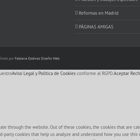
Reformas en Madrid
PÁGINAS AMIGAS
eñado por
Fabiana Estévez Diseño Web
uestro
Aviso Legal y Política de Cookies
conforme al RGPD.
Aceptar
Rech
te through the website. Out of these cookies, the cookies that are cat
hird-party cookies that help us analyze and understand how you use this