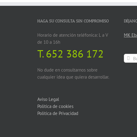
HAGA SU CONSULTA SIN COMPROMISO
DÉJAN
Horario de atención teléfonica: L a V
MK Eba
de 10 a 16h
T.
652 386 172
Buscar
No dude en consultarnos sobre
cualquier idea que quiera desarrollar.
Aviso Legal
Política de cookies
Política de Privacidad