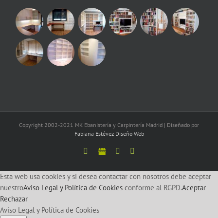
Copyright 2002-2021 MK Ebanistería y Carpintería Madrid | Diseñado por
Fabiana Estévez Diseño Web
Facebook
Google
Twitter
LinkedIn
Esta web usa cookies y si desea contactar con nosotros debe aceptar
nuestro
Aviso Legal y Política de Cookies
conforme al RGPD.
Aceptar
Rechazar
Aviso Legal y Política de Cookies