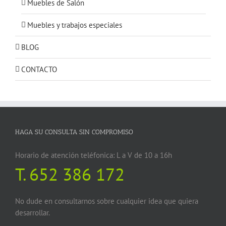
Muebles de Salón
Muebles y trabajos especiales
BLOG
CONTACTO
HAGA SU CONSULTA SIN COMPROMISO
Horario de atención teléfonica: L a V de 10 a 16h
T.
652 386 172
No dude en consultarnos sobre cualquier idea que quiera
desarrollar.