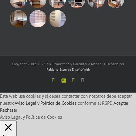
Copyright 2002-2021 MK Ebanistería y Carpintería Madrid | Diseñado por
Fabiana Estévez Diseño Web
Facebook
Google
Twitter
LinkedIn
Esta web usa cookies y si desea contactar con nosotros debe aceptar
nuestro
Aviso Legal y Política de Cookies
conforme al RGPD.
Aceptar
Rechazar
Aviso Legal y Política de Cookies