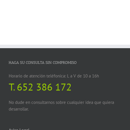
HAGA SU CONSULTA SIN COMPROMISO
Horario de atención teléfonica: L a V de 10 a 16h
T.
652 386 172
No dude en consultarnos sobre cualquier idea que quiera
desarrollar.